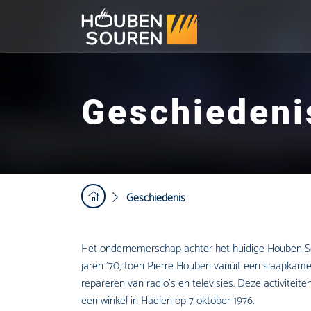
Geschiedeni
Geschiedenis
Het ondernemerschap achter het huidige Houben Sou
jaren ’70, toen Pierre Houben vanuit een slaapka
repareren van radio’s en televisies. Deze activiteite
een winkel in Haelen op 7 oktober 1976.