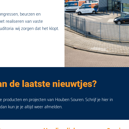
congressen, beurzen en
et realiseren van vaste
ditoria: wij zorgen dat het klopt.
an de laatste nieuwtjes?
de producten en projecten van Houben Souren. Schrijf je hier in
 dan kun je je altijd weer afmelden.