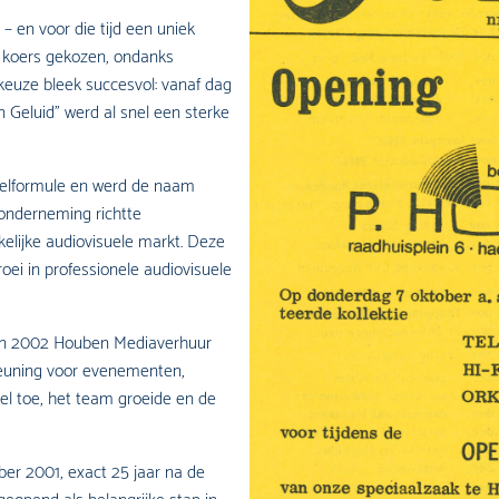
 en voor die tijd een uniek
ke koers gekozen, ondanks
keuze bleek succesvol: vanaf dag
Geluid” werd al snel een sterke
kelformule en werd de naam
onderneming richtte
kelijke audiovisuele markt. Deze
oei in professionele audiovisuele
in 2002 Houben Mediaverhuur
steuning voor evenementen,
el toe, het team groeide en de
ber 2001, exact 25 jaar na de