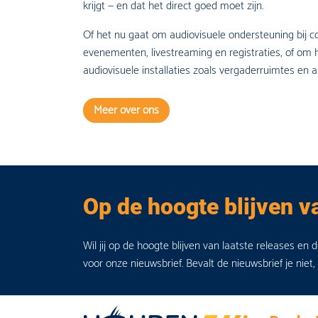
krijgt — en dat het direct goed moet zijn.
Of het nu gaat om audiovisuele ondersteuning bij 
evenementen, livestreaming en registraties, of om h
audiovisuele installaties zoals vergaderruimtes en au
Meer over ons
Op de hoogte blijven v
Wil jij op de hoogte blijven van laatste releases en 
voor onze nieuwsbrief. Bevalt de nieuwsbrief je niet,