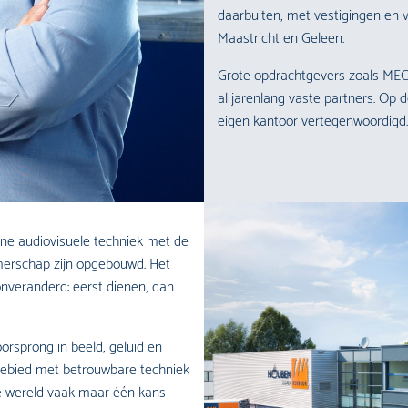
daarbuiten, met vestigingen en 
Maastricht en Geleen.
Grote opdrachtgevers zoals
MEC
al jarenlang vaste partners. Op
eigen kantoor vertegenwoordigd.
e audiovisuele techniek met de
emerschap zijn opgebouwd. Het
 onveranderd: eerst dienen, dan
Voorsprong in beeld, geluid en
akgebied met betrouwbare techniek
nze wereld vaak maar één kans