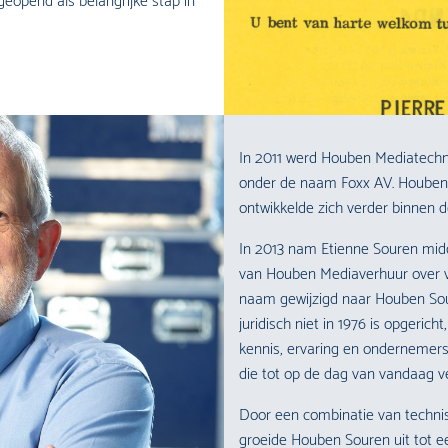
eopend als belangrijke stap in
In 2011 werd Houben Mediatechni
onder de naam Foxx AV. Houben M
ontwikkelde zich verder binnen d
In 2013 nam Etienne Souren midde
van Houben Mediaverhuur over v
naam gewijzigd naar Houben So
juridisch niet in 1976 is opgeric
kennis, ervaring en ondernemers
die tot op de dag van vandaag v
Door een combinatie van technisc
groeide Houben Souren uit tot e