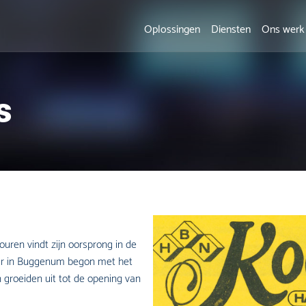
Oplossingen
Diensten
Ons werk
s
ren vindt zijn oorsprong in de
mer in Buggenum begon met het
n groeiden uit tot de opening van