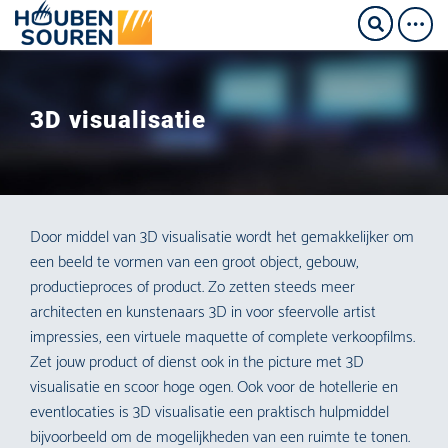
3D visualisatie
Door middel van 3D visualisatie wordt het gemakkelijker om
een beeld te vormen van een groot object, gebouw,
productieproces of product. Zo zetten steeds meer
architecten en kunstenaars 3D in voor sfeervolle artist
impressies, een virtuele maquette of complete verkoopfilms.
Zet jouw product of dienst ook in the picture met 3D
visualisatie en scoor hoge ogen. Ook voor de hotellerie en
eventlocaties is 3D visualisatie een praktisch hulpmiddel
bijvoorbeeld om de mogelijkheden van een ruimte te tonen.