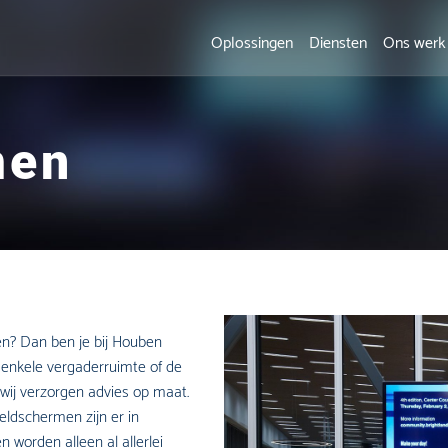
Oplossingen
Diensten
Ons werk
men
n? Dan ben je bij Houben
 enkele vergaderruimte of de
wij verzorgen advies op maat.
ldschermen zijn er in
 worden alleen al allerlei