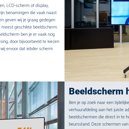
een, LCD-scherm of display,
jn benamingen die vaak naast
ken geven wij je graag gedegen
ou meest geschikte beeldscherm.
eeldscherm ben je er vaak nog
sing, door bijvoorbeeld te kiezen
n wij ervoor dat iebder scherm
Beeldscherm 
Ben je op zoek naar een tijdelijk
verhuurafdeling aan het juiste a
beeldschermen die direct in te hu
beursstand. Deze schermen van 