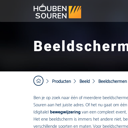
Beeldscher
Producten
Beeld
Beeldschermen
Ben je op zoek naar één of meerdere beeldscherme
Souren aan het juiste adres. Of het nu gaat om één
(digitale)
bewegwijzering
van een compleet event, 
Het ene beeldscherm is immers het andere niet, bee
verschillende soorten en maten. Voor beeldschermen