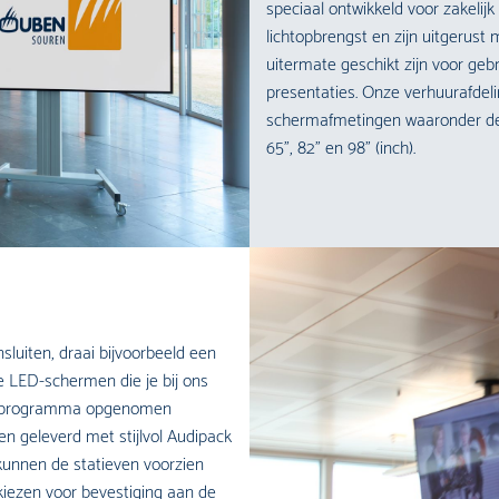
speciaal ontwikkeld voor zakeli
lichtopbrengst en zijn uitgerus
uitermate geschikt zijn voor gebr
presentaties. Onze verhuurafdel
schermafmetingen waaronder de v
65”, 82” en 98” (inch).
sluiten, draai bijvoorbeeld een
e LED-schermen die je bij ons
huurprogramma opgenomen
en geleverd met stijlvol Audipack
 kunnen de statieven voorzien
kiezen voor bevestiging aan de