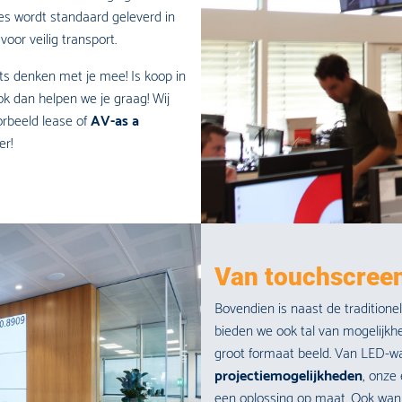
s wordt standaard geleverd in
or veilig transport.
s denken met je mee! Is koop in
k dan helpen we je graag! Wij
orbeeld lease of
AV-as a
er!
Van touchscreen
Bovendien is naast de traditione
bieden we ook tal van mogelijkh
groot formaat beeld. Van LED-wa
projectiemogelijkheden
, onze
een oplossing op maat. Ook wann