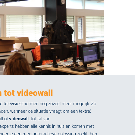
 tot videowall
le televisieschermen nog zoveel meer mogelijk. Zo
eden, wanneer de situatie vraagt om een (extra)
ll of
videowall
, tot tal van
 experts hebben alle kennis in huis en komen met
eer je een meer interactieve oplossing zoekt, ben