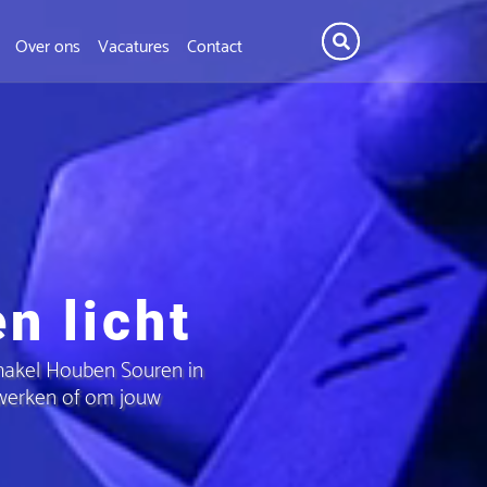
Over ons
Vacatures
Contact
n licht
chakel Houben Souren in
 werken of om jouw