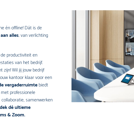
e én offline! Dát is de
aan alles
; van verlichting
 de productiviteit en
taties van het bedrijf.
zijn! Wil jij jouw bedrijf
jouw kantoor klaar voor een
de vergaderruimte
biedt
e met professionele
, collaboratie, samenwerken
dek dé ultieme
eams & Zoom.