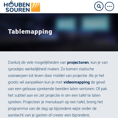
Tablemapping
Dankzij de vele mogelijkheden van
projectoren
, kun je van
sprookjes werkelijkheid maken. Zo komen statische
voorwerpen tot leven door middel van projectie. Als je het
groots wil aanpakken kun je met
videomapping
de gevel
van een gebouw sprekende beelden laten vertonen. Of pak
het subtiel aan en zet projectie in om een tafel te laten
spreken. Projecteer je menukaart op een tafel, breng het
programma van de dag op bijzondere wijze onder de
aandacht van je gasten of creëer een bijzondere,