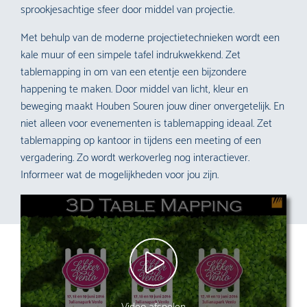
sprookjesachtige sfeer door middel van projectie.
Met behulp van de moderne projectietechnieken wordt een
kale muur of een simpele tafel indrukwekkend. Zet
tablemapping in om van een etentje een bijzondere
happening te maken. Door middel van licht, kleur en
beweging maakt Houben Souren jouw diner onvergetelijk. En
niet alleen voor evenementen is tablemapping ideaal. Zet
tablemapping op kantoor in tijdens een meeting of een
vergadering. Zo wordt werkoverleg nog interactiever.
Informeer wat de mogelijkheden voor jou zijn.
Video afspelen