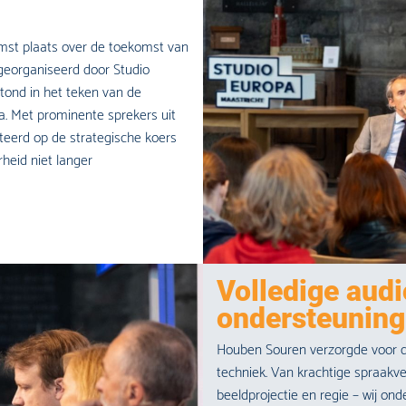
omst plaats over de toekomst van
 georganiseerd door Studio
stond in het teken van de
. Met prominente sprekers uit
cteerd op de strategische koers
heid niet langer
Volledige audi
ondersteuning
Houben Souren verzorgde voor dit
techniek. Van krachtige spraakve
beeldprojectie en regie – wij o