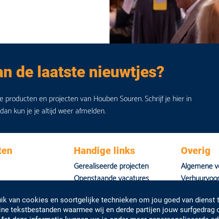
an de laatste nieuwtjes?
de producten en projecten van Houben Souren. Schrijf je hier in
 dan kun je je altijd weer afmelden.
ten
Handige links
Overig
Gerealiseerde projecten
Algemene v
Openstaande vacatures
Verhuurvoo
Nieuws
Privacyverkl
k van cookies en soortgelijke technieken om jou goed van dienst t
Huisstijl
eine tekstbestanden waarmee wij en derde partijen jouw surfgedrag