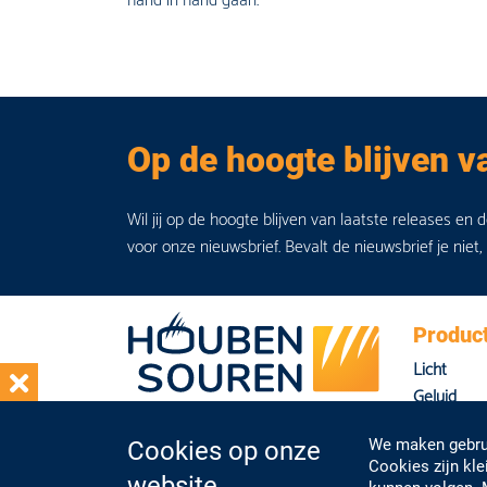
hand in hand gaan.
Op de hoogte blijven v
Wil jij op de hoogte blijven van laatste releases en 
voor onze nieuwsbrief. Bevalt de nieuwsbrief je niet,
Produc
Licht
Geluid
Beeld
We maken gebrui
Cookies op onze
Overig
Cookies zijn kl
website