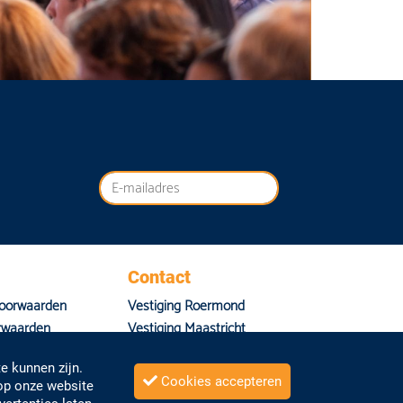
Contact
oorwaarden
Vestiging Roermond
rwaarden
Vestiging Maastricht
aring
Vestiging Sittard-Geleen
e kunnen zijn.
Cookies accepteren
Stuur een e-mail
 op onze website