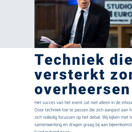
Techniek di
versterkt zo
overheersen
Het succes van het event zat niet alleen in de inhoud
Door techniek toe te passen die zich aanpast aan 
zich volledig focussen op het debat. Wij kijken met 
samenwerking en dragen graag bij aan bijeenkomst