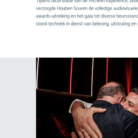
Tijdens deze editie van de Michelin
Experience
, ond
verzorgde Houben Souren de volledige audiovisuele
awards
-uitreiking en het gala tot diverse beursstan
stond techniek in dienst van beleving, uitstraling e