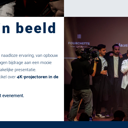
in beeld
 naadloze ervaring, van opbouw
ogen bijdrage aan een mooie
akelijke presentatie.
ikel over
4K-projectoren in de
et evenement.