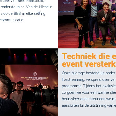
erdeel van
BBB Maastricht
,
 ondersteuning. Va
n de Michelin
ds op de BBB: in elke setting
n communicatie.
Techniek die e
event versterk
Onze bijdrage bestond uit onder a
livestreaming, verspreid over v
programma. Tijdens het exclusie
zorgden we voor een warme sfeer
beursvloer ondersteunden we me
aansluiten bij de uitstraling van 