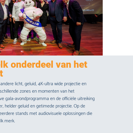
lk onderdeel van het
t
ndere licht, geluid, 4K-ultra
wide
projectie en
erschillende zones en momenten van het
ve gala-avondprogramma en de officiële uitreiking
, helder geluid en getimede projectie. Op de
erdere stands met audiovisuele oplossingen die
elk merk.