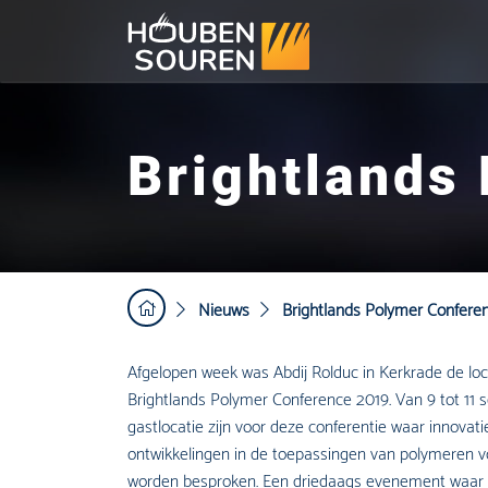
Brightlands
Nieuws
Brightlands Polymer Confere
Afgelopen week was Abdij Rolduc in Kerkrade de loca
Brightlands Polymer Conference 2019. Van 9 tot 11
gastlocatie zijn voor deze conferentie waar innova
ontwikkelingen in de toepassingen van polymeren v
worden besproken. Een driedaags evenement waar 