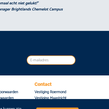
emaal echt niet gelukt!”
Manager Brightlands Chemelot Campus
Contact
oorwaarden
Vestiging Roermond
rwaarden
Vestiging Maastricht
aring
Vestiging Sittard-Geleen
e kunnen zijn.