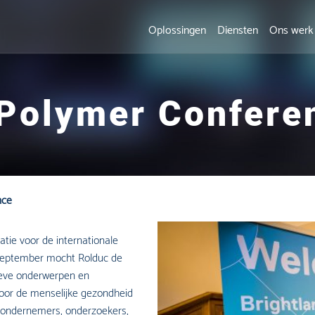
Oplossingen
Diensten
Ons werk
 Polymer Confere
nce
tie voor de internationale
 september mocht Rolduc de
tieve onderwerpen en
oor de menselijke gezondheid
ondernemers, onderzoekers,