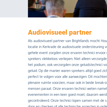
Audiovisueel partner
Als audiovisueel partner van Brightlands mocht Ho
locatie in Kerkrade de audiovisuele ondersteuning v
gehele event zorgden onze ervaren technici ervoor 
sprekers vlekkeloos verliepen. Niet alleen verzorgd
het podium, ook verzorgden onze geluidstechnici vo
geluid. Op die manier waren sprekers altijd goed zi
perfect te volgen voor alle aanwezigen. Dit mochten
plenaire ruimte voorzien, maar ook in beide break
mensen paraat. Onze ervaren technici weten namelijk
evenementen in een keer goed moet, daarom werden
gecontroleerd. Onze technici lopen samen met de s
door en checken of alle technische aspecten in ord