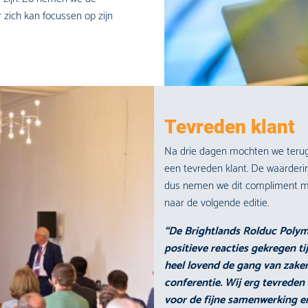
 zich kan focussen op zijn
Tevreden klant
Na drie dagen mochten we terugk
een tevreden klant. De waarderin
dus nemen we dit compliment maa
naar de volgende editie.
“De Brightlands Rolduc Polym
positieve reacties gekregen ti
heel lovend de gang van zaken
conferentie. Wij erg tevreden e
voor de fijne samenwerking en