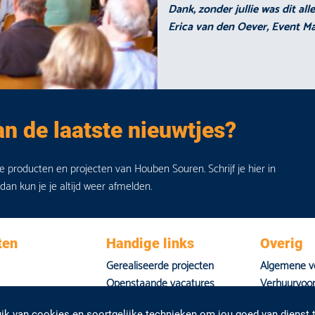
Dank, zonder jullie was dit all
Erica van den Oever, Event 
an de laatste nieuwtjes?
de producten en projecten van Houben Souren. Schrijf je hier in
 dan kun je je altijd weer afmelden.
ten
Handige links
Overig
Gerealiseerde projecten
Algemene v
Openstaande vacatures
Verhuurvoo
Nieuws
Privacyverkl
k van cookies en soortgelijke technieken om jou goed van dienst t