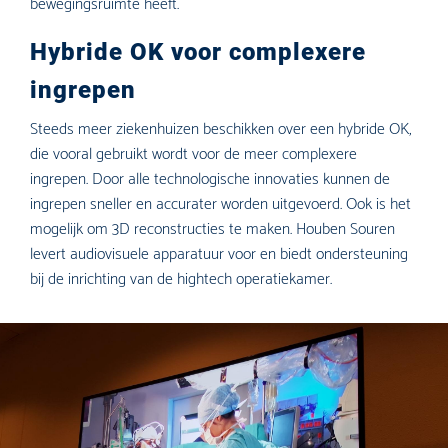
bewegingsruimte heeft.
Hybride OK voor complexere
ingrepen
Steeds meer ziekenhuizen beschikken over een hybride OK,
die vooral gebruikt wordt voor de meer complexere
ingrepen. Door alle technologische innovaties kunnen de
ingrepen sneller en accurater worden uitgevoerd. Ook is het
mogelijk om 3D reconstructies te maken. Houben Souren
levert audiovisuele apparatuur voor en biedt ondersteuning
bij de inrichting van de hightech operatiekamer.