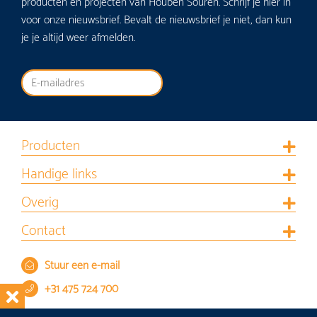
producten en projecten van Houben Souren. Schrijf je hier in
voor onze nieuwsbrief. Bevalt de nieuwsbrief je niet, dan kun
je je altijd weer afmelden.
Producten
Handige links
Overig
Contact
Stuur een e-mail
+31 475 724 700