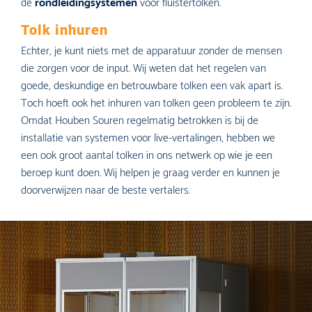
de
rondleidingsystemen
voor fluistertolken.
Tolk inhuren
Echter, je kunt niets met de apparatuur zonder de mensen
die zorgen voor de input. Wij weten dat het regelen van
goede, deskundige en betrouwbare tolken een vak apart is.
Toch hoeft ook het inhuren van tolken geen probleem te zijn.
Omdat Houben Souren regelmatig betrokken is bij de
installatie van systemen voor live-vertalingen, hebben we
een ook groot aantal tolken in ons netwerk op wie je een
beroep kunt doen. Wij helpen je graag verder en kunnen je
doorverwijzen naar de beste vertalers.