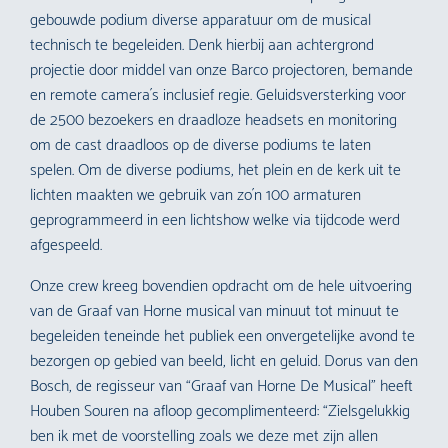
gebouwde podium diverse apparatuur om de musical
technisch te begeleiden. Denk hierbij aan achtergrond
projectie door middel van onze Barco projectoren, bemande
en remote camera´s inclusief regie. Geluidsversterking voor
de 2500 bezoekers en draadloze headsets en monitoring
om de cast draadloos op de diverse podiums te laten
spelen. Om de diverse podiums, het plein en de kerk uit te
lichten maakten we gebruik van zo´n 100 armaturen
geprogrammeerd in een lichtshow welke via tijdcode werd
afgespeeld.
Onze crew kreeg bovendien opdracht om de hele uitvoering
van de Graaf van Horne musical van minuut tot minuut te
begeleiden teneinde het publiek een onvergetelijke avond te
bezorgen op gebied van beeld, licht en geluid. Dorus van den
Bosch, de regisseur van “Graaf van Horne De Musical” heeft
Houben Souren na afloop gecomplimenteerd: “Zielsgelukkig
ben ik met de voorstelling zoals we deze met zijn allen