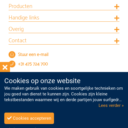
Producten
Handige links
Overig
Contact
Stuur een e-mail
+31 475 724 700
Cookies op onze website
We maken gebruik van cookies en soortgelijke technieken om
jou goed van dienst te kunnen zijn. Cookies zijn kleine
tekstbestanden waarmee wij en derde partijen jouw surfgedrag
op onze website kunnen volgen. Met deze informatie kunnen
Lees verder »
we je onder meer gepersonaliseerde advertenties laten zien.
Cookies zorgen er ook voor dat je informatie kunt delen via de
Cookies accepteren
sociale mediakanalen.