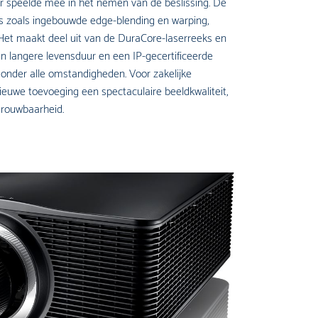
r speelde mee in het nemen van de beslissing. De
s zoals ingebouwde edge-blending en warping,
 Het maakt deel uit van de DuraCore-laserreeks en
n langere levensduur en een IP-gecertificeerde
n onder alle omstandigheden. Voor zakelijke
euwe toevoeging een spectaculaire beeldkwaliteit,
trouwbaarheid.