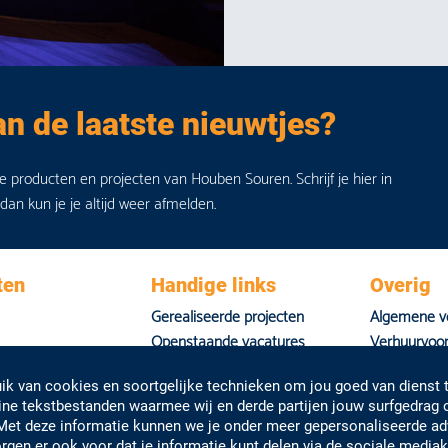
an de laatste nieuwtjes?
de producten en projecten van Houben Souren. Schrijf je hier in
 dan kun je je altijd weer afmelden.
ten
Handige links
Overig
Gerealiseerde projecten
Algemene v
Openstaande vacatures
Verhuurvoo
Nieuws
Privacyverkl
k van cookies en soortgelijke technieken om jou goed van dienst t
Huisstijl
eine tekstbestanden waarmee wij en derde partijen jouw surfgedrag
Met deze informatie kunnen we je onder meer gepersonaliseerde adv
rgen er ook voor dat je informatie kunt delen via de sociale media