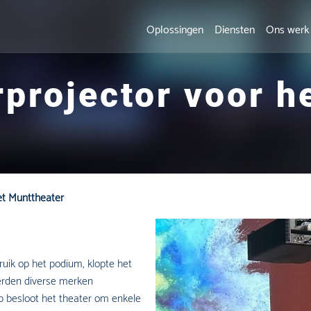
Oplossingen
Diensten
Ons werk
projector voor h
et Munttheater
ruik op het podium, klopte het
erden diverse merken
 besloot het theater om enkele