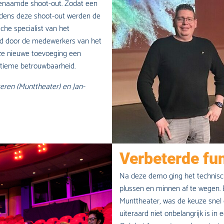
genaamde shoot-out. Zodat een
ijdens deze shoot-out werden de
he specialist van het
eld door de medewerkers van het
eze nieuwe toevoeging een
ultieme betrouwbaarheid.
eren (Munttheater) en Jan-
Verbeterde fu
Na deze demo ging het technisc
plussen en minnen af te wegen.
Munttheater, was de keuze snel 
uiteraard niet onbelangrijk is in