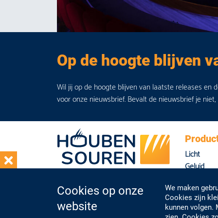
Op de hoogte blijven v
Wil jij op de hoogte blijven van laatste releases en 
voor onze nieuwsbrief. Bevalt de nieuwsbrief je niet,
Produc
Licht
Geluid
Beeld
We maken gebrui
Cookies op onze
Overig
Cookies zijn kl
website
kunnen volgen. 
zien. Cookies zo