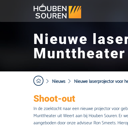
Nieuwe laser
Munttheater
Nieuws
Nieuwe laserprojector voor h
Shoot-out
In de zoektocht naar een nieuwe projector voor geb
Munttheater uit Weert aan bij Houben Souren. Er w
aangeboden door onze adviseur Ron Smeets. Hierop