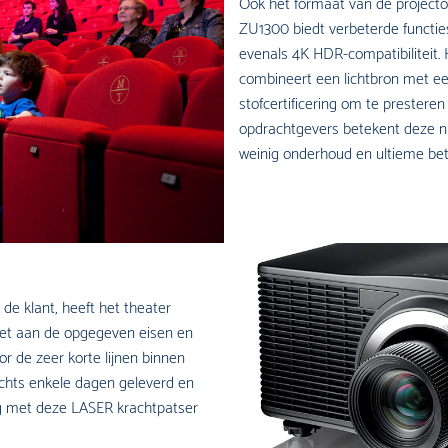
Ook het formaat van de projecto
ZU1300 biedt verbeterde functie
evenals 4K HDR-compatibiliteit.
combineert een lichtbron met ee
stofcertificering om te prestere
opdrachtgevers betekent deze ni
weinig onderhoud en ultieme be
e klant, heeft het theater
et aan de opgegeven eisen en
 de zeer korte lijnen binnen
lechts enkele dagen geleverd en
ing met deze LASER krachtpatser