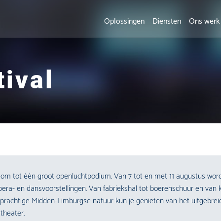
Oplossingen
Diensten
Ons werk
ival
om tot één groot openluchtpodium. Van 7 tot en met 11 augustus worde
opera- en dansvoorstellingen. Van fabriekshal tot boerenschuur en van k
 prachtige Midden-Limburgse natuur kun je genieten van het uitgebre
theater.