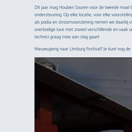
Dit jaar mag Houben Souren voor de tweede maal te
ondersteuning. Op elke locatie, voor elke voorstelli
als podia en stroomvoorziening nemen we daarbij vo
overbodige luxe met zoveel verschillende en vaak u
technici graag mee aan slag gaan!
Nieuwsgierig naar Limburg Festival? Je kunt nog de 