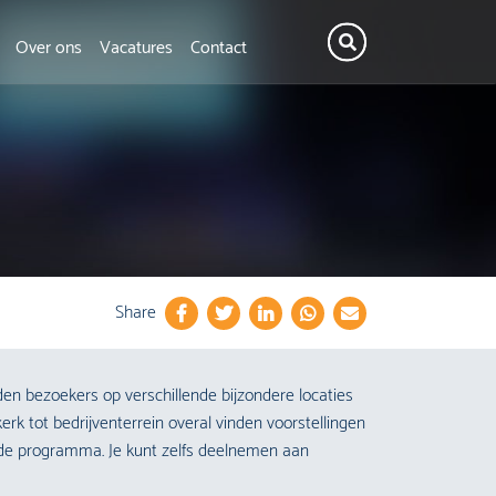
Over ons
Vacatures
Contact
Share
n bezoekers op verschillende bijzondere locaties
erk tot bedrijventerrein overal vinden voorstellingen
ide programma. Je kunt zelfs deelnemen aan