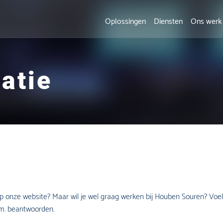
Oplossingen
Diensten
Ons werk
tatie
onze website? Maar wil je wel graag werken bij Houben Souren? Voel je 
s.m. beantwoorden.