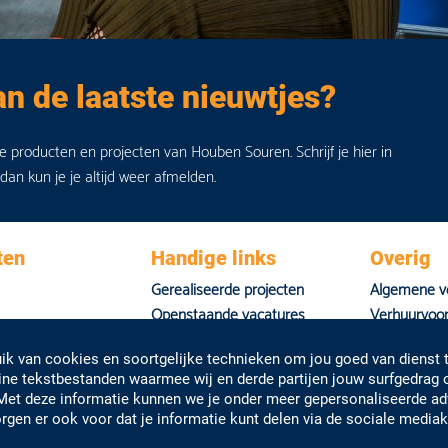
an de laatste nieuwtjes?
de producten en projecten van Houben Souren. Schrijf je hier in
 dan kun je je altijd weer afmelden.
ten
Handige links
Overig
Gerealiseerde projecten
Algemene v
Openstaande vacatures
Verhuurvoo
Nieuws
Privacyverkl
k van cookies en soortgelijke technieken om jou goed van dienst t
Huisstijl
eine tekstbestanden waarmee wij en derde partijen jouw surfgedrag
Met deze informatie kunnen we je onder meer gepersonaliseerde adv
rgen er ook voor dat je informatie kunt delen via de sociale media