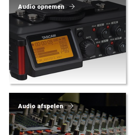
Audio opnemen
Audio afspelen