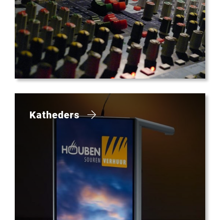
Katheders