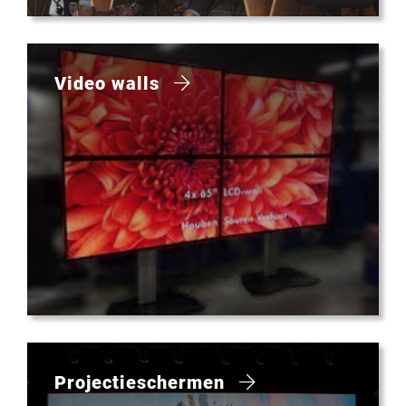
Video walls
Projectieschermen