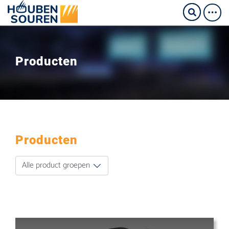
Producten
Producten
Product groepen