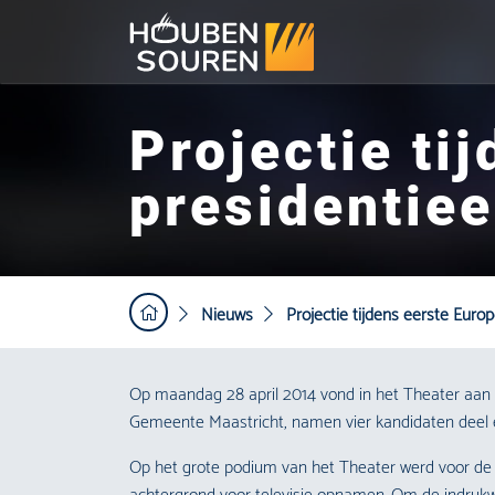
Projectie ti
presidentiee
Nieuws
Projectie tijdens eerste Euro
Op maandag 28 april 2014 vond in het Theater aan he
Gemeente Maastricht, namen vier kandidaten deel 
Op het grote podium van het Theater werd voor de ge