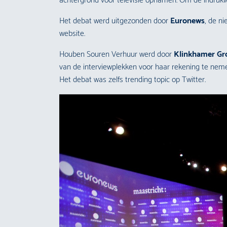
achtergrond voor televisie opnamen. Om de indrukw
Het debat werd uitgezonden door
Euronews
, de n
website.
Houben Souren Verhuur werd door
Klinkhamer Gr
van de interviewplekken voor haar rekening te neme
Het debat was zelfs trending topic op Twitter.