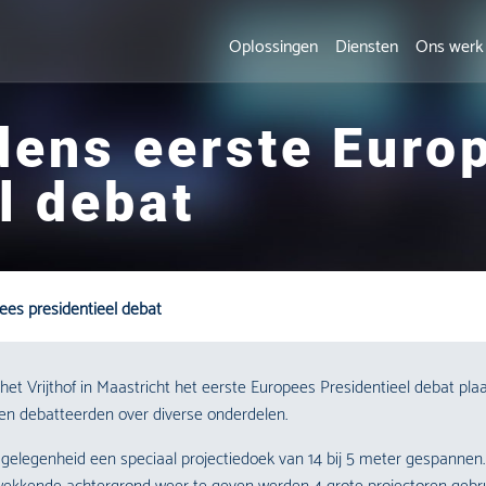
Oplossingen
Diensten
Ons werk
jdens eerste Euro
l debat
pees presidentieel debat
t Vrijthof in Maastricht het eerste Europees Presidentieel debat plaa
en debatteerden over diverse onderdelen.
legenheid een speciaal projectiedoek van 14 bij 5 meter gespannen. Di