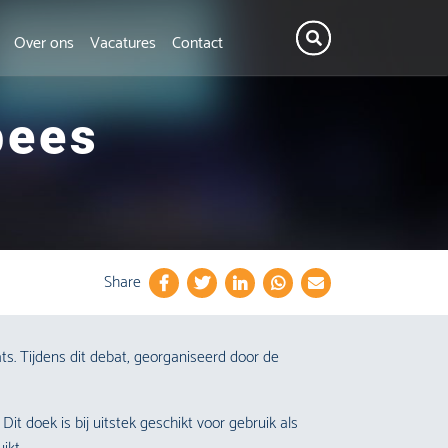
Over ons
Vacatures
Contact
pees
Share
ts. Tijdens dit debat, georganiseerd door de
t doek is bij uitstek geschikt voor gebruik als