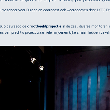
ekkende achtergrond weer te geven werden 4 grote projectoren gebru
ieuwszender voor Europa en daarnaast ook weergegeven door L1TV. Di
oup
gevraagd de
grootbeeldprojectie
in de zaal, diverse monitoren i
n. Een prachtig project waar vele miljoenen kijkers naar hebben gekek