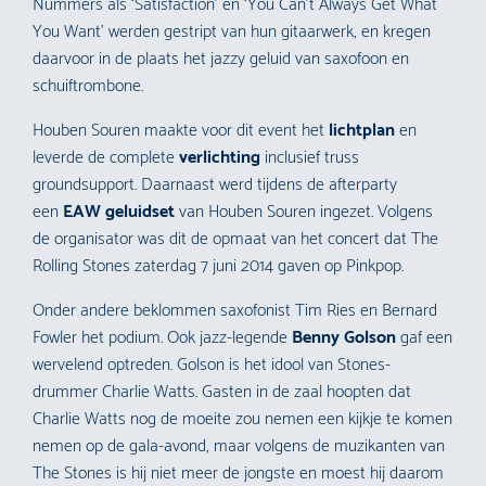
Nummers als ‘Satisfaction’ en ‘You Can’t Always Get What
You Want’ werden gestript van hun gitaarwerk, en kregen
daarvoor in de plaats het jazzy geluid van saxofoon en
schuiftrombone.
Houben Souren maakte voor dit event het
lichtplan
en
leverde de complete
verlichting
inclusief truss
groundsupport. Daarnaast werd tijdens de afterparty
een
EAW geluidset
van Houben Souren ingezet. Volgens
de organisator was dit de opmaat van het concert dat The
Rolling Stones zaterdag 7 juni 2014 gaven op Pinkpop.
Onder andere beklommen saxofonist Tim Ries en Bernard
Fowler het podium. Ook jazz-legende
Benny Golson
gaf een
wervelend optreden. Golson is het idool van Stones-
drummer Charlie Watts. Gasten in de zaal hoopten dat
Charlie Watts nog de moeite zou nemen een kijkje te komen
nemen op de gala-avond, maar volgens de muzikanten van
The Stones is hij niet meer de jongste en moest hij daarom