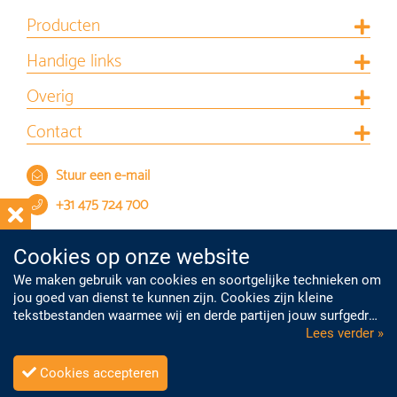
Producten
Handige links
Overig
Contact
Stuur een e-mail
+31 475 724 700
Cookies op onze website
We maken gebruik van cookies en soortgelijke technieken om
jou goed van dienst te kunnen zijn. Cookies zijn kleine
tekstbestanden waarmee wij en derde partijen jouw surfgedrag
op onze website kunnen volgen. Met deze informatie kunnen
Lees verder »
we je onder meer gepersonaliseerde advertenties laten zien.
Cookies zorgen er ook voor dat je informatie kunt delen via de
Cookies accepteren
sociale mediakanalen.