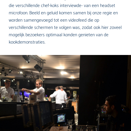
die verschillende chef-koks interviewde- van een headset
microfoon. Beeld en geluid komen samen bij onze regie en
worden samengevoegd tot een videofeed die op
verschillende schermen te volgen was, zodat ook hier zoveel
mogelijk bezoekers optimaal konden genieten van de
kookdemonstraties.