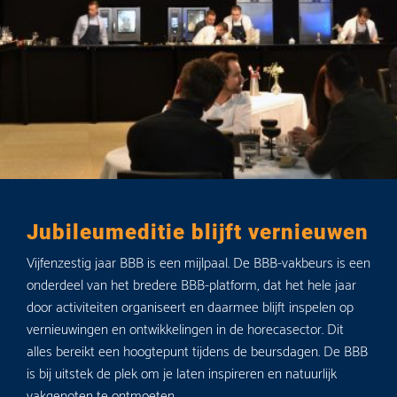
Jubileumeditie blijft vernieuwen
Audiovisueel advies op maat
Vijfenzestig jaar BBB is een mijlpaal. De BBB-vakbeurs is een
Als vaste AV-leverancier van MECC Maastricht mocht
onderdeel van het bredere BBB-platform, dat het hele jaar
Houben Souren meedenken over de audiovisuele invulling
door activiteiten organiseert en daarmee blijft inspelen op
van diverse beurselementen. Tijdens deze editie van de BBB
vernieuwingen en ontwikkelingen in de horecasector. Dit
mochten we onze expertise inzetten op een aantal punten,
alles bereikt een hoogtepunt tijdens de beursdagen. De BBB
zo tekenden we voor de liveregistratie van de
is bij uitstek de plek om je laten inspireren en natuurlijk
kookdemonstraties en -wedstrijden. En creëerden we een
vakgenoten te ontmoeten.