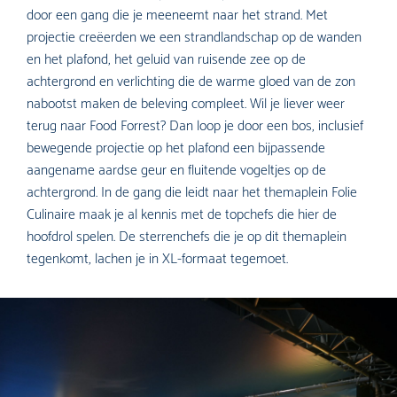
door een gang die je meeneemt naar het strand. Met
projectie creëerden we een strandlandschap op de wanden
en het plafond, het geluid van ruisende zee op de
achtergrond en verlichting die de warme gloed van de zon
nabootst maken de beleving compleet. Wil je liever weer
terug naar Food Forrest? Dan loop je door een bos, inclusief
bewegende projectie op het plafond een bijpassende
aangename aardse geur en fluitende vogeltjes op de
achtergrond. In de gang die leidt naar het themaplein Folie
Culinaire maak je al kennis met de topchefs die hier de
hoofdrol spelen. De sterrenchefs die je op dit themaplein
tegenkomt, lachen je in XL-formaat tegemoet.