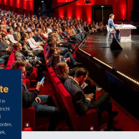
te
 in
richt
l
orden,
ek,