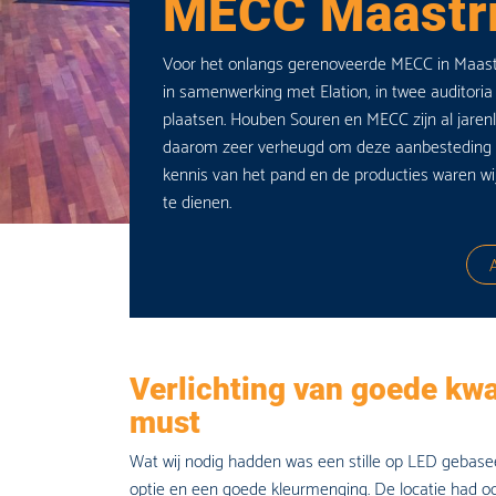
MECC Maastri
tussen de prestaties en prijs, een WIN-
Voor het onlangs gerenoveerde MECC in Maast
in samenwerking met Elation, in twee auditoria 
plaatsen. Houben Souren en MECC zijn al jarenl
daarom zeer verheugd om deze aanbesteding 
kennis van het pand en de producties waren wij 
te dienen.
Voor de coulissen
Verlichting van goede kwal
must
Wat wij nodig hadden was een stille op LED gebase
optie en een goede kleurmenging. De locatie had 