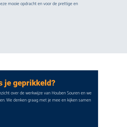
ze mooie opdracht en voor de prettige en
 je geprikkeld?
inzicht over de werkwijze van Houben Souren en we
den. We denken graag met je mee en kijken samen