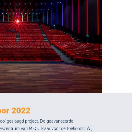
oor 2022
oi geslaagd project. De geavanceerde
grescentrum van MECC klaar voor de toekomst. Wij