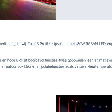
verlichting, terwijl Color 5 Profile ellipsoïden met 180W RGBAM LED-e
n hoge CRI, zit boordevol functies: twee gobowielen, een animatiewiel
t de armatuur ook kleur-manipulatiefuncties zoals virtuele kleurtempe