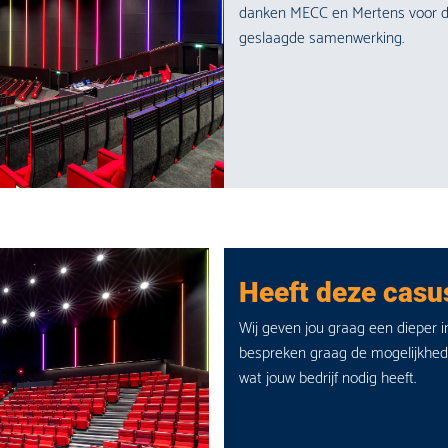
danken MECC en Mertens voor de
geslaagde samenwerking.
Heeft deze casus
Wij geven jou graag een dieper 
bespreken graag de mogelijkhe
wat jouw bedrijf nodig heeft.