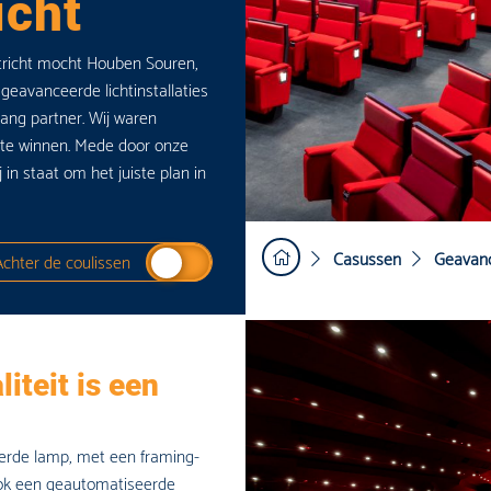
cht
WIN situatie voor alle partijen.
richt mocht Houben Souren,
geavanceerde lichtinstallaties
ang partner. Wij waren
te winnen. Mede door onze
in staat om het juiste plan in
Casussen
Geavanc
Achter de coulissen
iteit is een
erde lamp, met een framing-
ook een geautomatiseerde