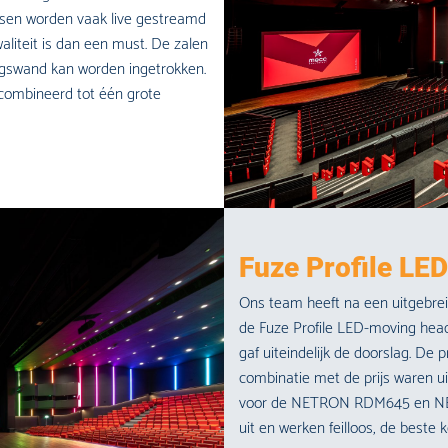
sen worden vaak live gestreamd
liteit is dan een must. De zalen
ingswand kan worden ingetrokken.
combineerd tot één grote
Fuze Profile LE
Ons team heeft na een uitgebre
de Fuze Profile LED-moving he
gaf uiteindelijk de doorslag. De
combinatie met de prijs waren u
voor de NETRON RDM645 en NET
uit en werken feilloos, de beste k