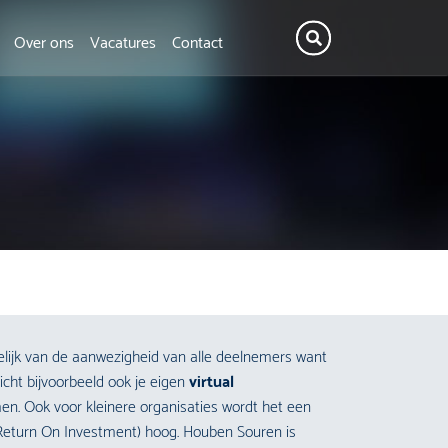
Over ons
Vacatures
Contact
elijk van de aanwezigheid van alle deelnemers want
cht bijvoorbeeld ook je eigen
virtual
n. Ook voor kleinere organisaties wordt het een
(Return On Investment) hoog. Houben Souren is