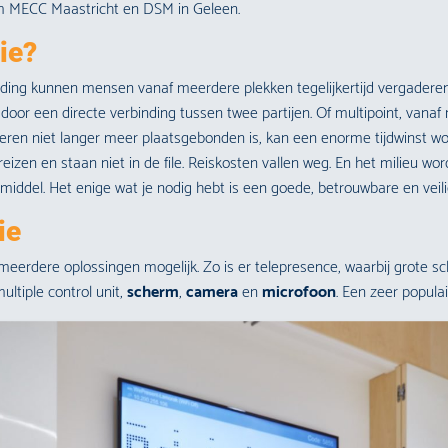
m MECC Maastricht en DSM in Geleen.
ie?
nding kunnen mensen vanaf meerdere plekken tegelijkertijd vergadere
 door een directe verbinding tussen twee partijen. Of multipoint, vana
en niet langer meer plaatsgebonden is, kan een enorme tijdwinst wor
eizen en staan niet in de file. Reiskosten vallen weg. En het milieu wo
iddel. Het enige wat je nodig hebt is een goede, betrouwbare en veili
ie
 meerdere oplossingen mogelijk. Zo is er telepresence, waarbij grote 
ultiple control unit,
scherm
,
camera
en
microfoon
. Een zeer popula