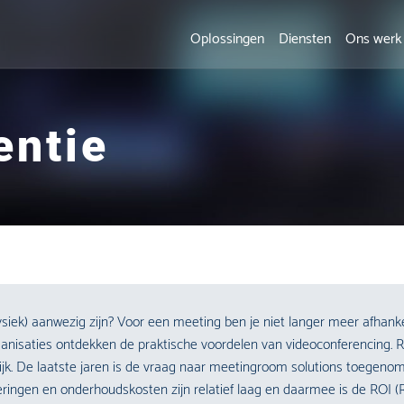
Oplossingen
Diensten
Ons werk
entie
siek) aanwezig zijn? Voor een meeting ben je niet langer meer afhank
anisaties ontdekken de praktische voordelen van videoconferencing. Ri
k. De laatste jaren is de vraag naar meetingroom solutions toegenome
eringen en onderhoudskosten zijn relatief laag en daarmee is de ROI 