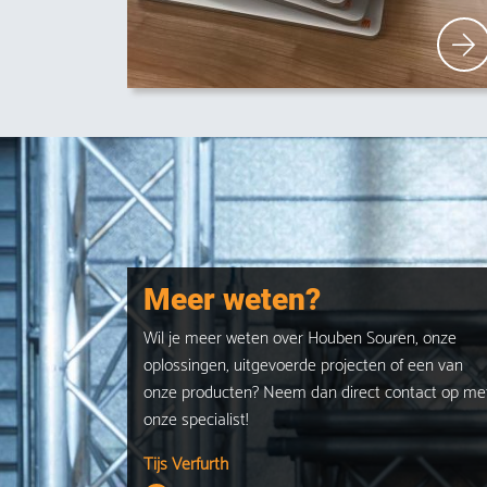
Meer weten?
Wil je meer weten over Houben Souren, onze
oplossingen, uitgevoerde projecten of een van
onze producten? Neem dan direct contact op me
onze specialist!
Tijs Verfurth