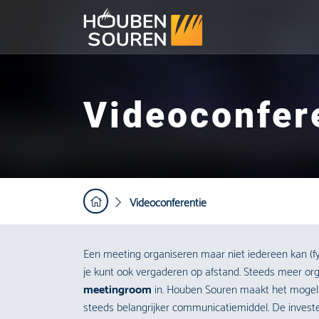
Videoconfer
Videoconferentie
Een meeting organiseren maar niet iedereen kan (fy
je kunt ook vergaderen op afstand. Steeds meer org
meetingroom
in. Houben Souren maakt het mogelij
steeds belangrijker communicatiemiddel. De invest